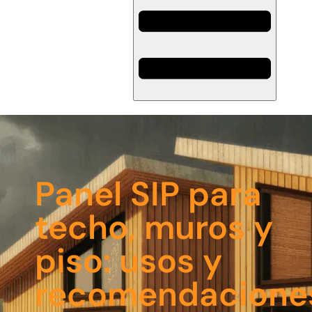
Panel SIP para
techo, muros y
piso: usos y
recomendacione