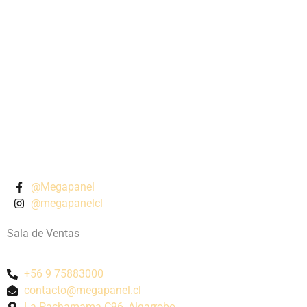
@Megapanel
@megapanelcl
Sala de Ventas
+56 9 75883000
contacto@megapanel.cl
La Pachamama C96, Algarrobo