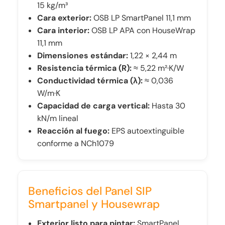
15 kg/m³
Cara exterior:
OSB LP SmartPanel 11,1 mm
Cara interior:
OSB LP APA con HouseWrap
11,1 mm
Dimensiones estándar:
1,22 × 2,44 m
Resistencia térmica (R):
≈ 5,22 m²·K/W
Conductividad térmica (λ):
≈ 0,036
W/m·K
Capacidad de carga vertical:
Hasta 30
kN/m lineal
Reacción al fuego:
EPS autoextinguible
conforme a NCh1079
Beneficios del Panel SIP
Smartpanel y Housewrap
Exterior listo para pintar:
SmartPanel