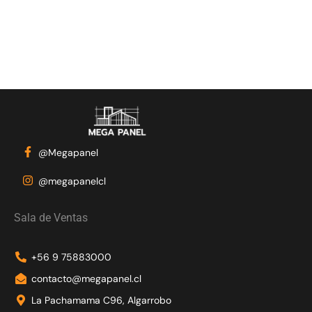
@Megapanel
@megapanelcl
Sala de Ventas
+56 9 75883000
contacto@megapanel.cl
La Pachamama C96, Algarrobo