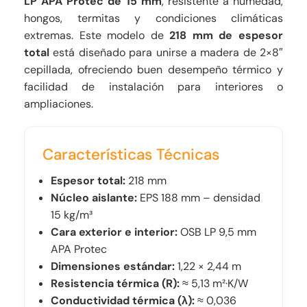
LP APA Protec de 15 mm
, resistente a humedad,
hongos, termitas y condiciones climáticas
extremas. Este modelo de
218 mm de espesor
total
está diseñado para unirse a madera de 2×8″
cepillada, ofreciendo buen desempeño térmico y
facilidad de instalación para interiores o
ampliaciones.
Características Técnicas
Espesor total:
218 mm
Núcleo aislante:
EPS 188 mm – densidad
15 kg/m³
Cara exterior e interior:
OSB LP 9,5 mm
APA Protec
Dimensiones estándar:
1,22 × 2,44 m
Resistencia térmica (R):
≈ 5,13 m²·K/W
Conductividad térmica (λ):
≈ 0,036