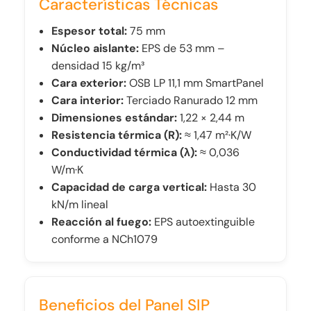
Características Técnicas
Espesor total:
75 mm
Núcleo aislante:
EPS de 53 mm –
densidad 15 kg/m³
Cara exterior:
OSB LP 11,1 mm SmartPanel
Cara interior:
Terciado Ranurado 12 mm
Dimensiones estándar:
1,22 × 2,44 m
Resistencia térmica (R):
≈ 1,47 m²·K/W
Conductividad térmica (λ):
≈ 0,036
W/m·K
Capacidad de carga vertical:
Hasta 30
kN/m lineal
Reacción al fuego:
EPS autoextinguible
conforme a NCh1079
Beneficios del Panel SIP