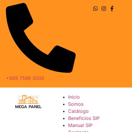
+569 7588 3000
Inicio
Somos
Catálogo
Beneficios SIP
Manual SIP