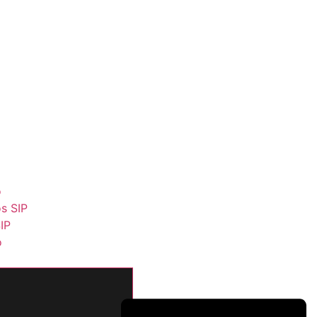
o
os SIP
IP
o