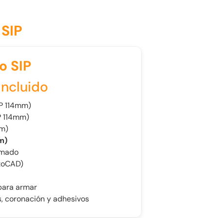
 SIP
o SIP
Incluido
IP 114mm)
IP 114mm)
mm)
m)
rmado
utoCAD)
 para armar
as, coronación y adhesivos