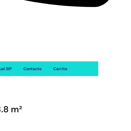
al SIP
Contacto
Carrito
8.8 m²