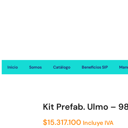
Inicio
Somos
Catálogo
Beneficios SIP
Manu
Kit Prefab. Ulmo – 9
$
15.317.100
Incluye IVA