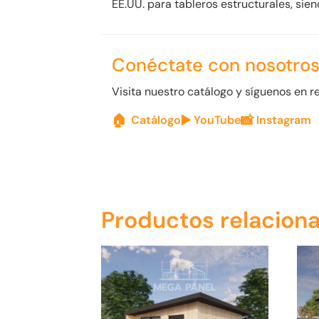
EE.UU. para tableros estructurales, sie
Conéctate con nosotro
Visita nuestro catálogo y síguenos en r
🏠
▶️
📸
Catálogo
YouTube
Instagram
Productos relacion