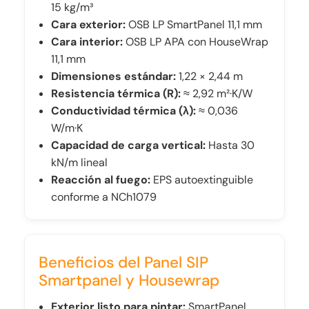
15 kg/m³
Cara exterior:
OSB LP SmartPanel 11,1 mm
Cara interior:
OSB LP APA con HouseWrap
11,1 mm
Dimensiones estándar:
1,22 × 2,44 m
Resistencia térmica (R):
≈ 2,92 m²·K/W
Conductividad térmica (λ):
≈ 0,036
W/m·K
Capacidad de carga vertical:
Hasta 30
kN/m lineal
Reacción al fuego:
EPS autoextinguible
conforme a NCh1079
Beneficios del Panel SIP
Smartpanel y Housewrap
Exterior listo para pintar:
SmartPanel