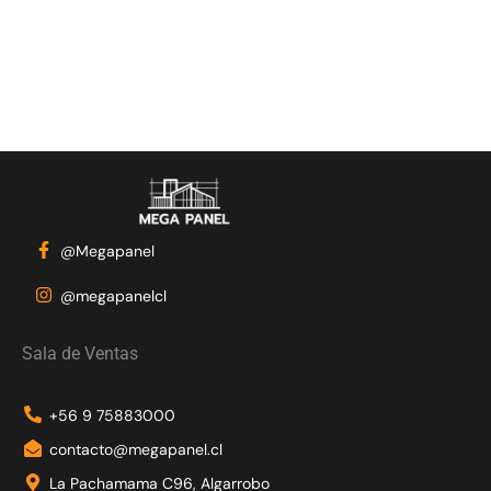
@Megapanel
@megapanelcl
Sala de Ventas
+56 9 75883000
contacto@megapanel.cl
La Pachamama C96, Algarrobo